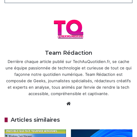
signé par Microsoft, donc, en principe, rien d’inquiétant.
Articles similaires
Souveraineté numérique : la France dit
stop à Windows et Microsoft Teams
20 avril 2026
Team Rédaction
Résoudre l’erreur d’écran bleu
Derrière chaque article publié sur TechAuQuotidien.fr, se cache
SYSTEM_SERVICE_EXCEPTION sur
une équipe passionnée de technologie et curieuse de tout ce qui
façonne notre quotidien numérique. Team Rédaction est
Windows 10 et 11
composée de Geeks, journalistes spécialisés, rédacteurs créatifs
19 février 2026
et experts en analyse, tous animés par l’envie de rendre la tech
accessible, compréhensible et captivante.
À quoi sert
conhost.exe
dans
Website
Windows ?
Articles similaires
Son job principal, c’est de faire le lien entre les