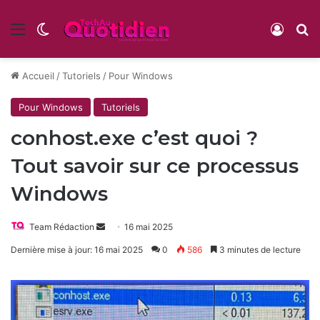
Menu
Switch skin
Conne
R
Accueil
/
Tutoriels
/
Pour Windows
Pour Windows
Tutoriels
conhost.exe c’est quoi ?
Tout savoir sur ce processus
Windows
Envoyer
Team Rédaction
16 mai 2025
un
Dernière mise à jour: 16 mai 2025
0
586
3 minutes de lecture
courriel