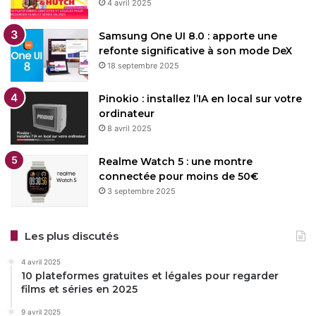
4 avril 2025
Samsung One UI 8.0 : apporte une
refonte significative à son mode DeX
Processus
Windows 10
18 septembre 2025
Windows 11
Pinokio : installez l’IA en local sur votre
ordinateur
8 avril 2025
Copy URL
Realme Watch 5 : une montre
connectée pour moins de 50€
3 septembre 2025
Les plus discutés
4 avril 2025
10 plateformes gratuites et légales pour regarder
films et séries en 2025
9 avril 2025