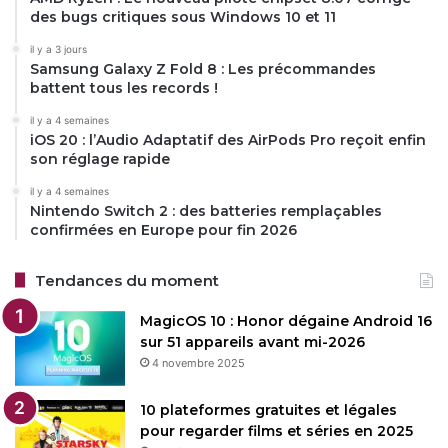
malware, utilise un antivirus pour le mettre en quarantaine
des bugs critiques sous Windows 10 et 11
ou le supprimer, mais ne touche pas au fichier légitime
il y a 3 jours
dans
System32
.
Samsung Galaxy Z Fold 8 : Les précommandes
battent tous les records !
En résumé
il y a 4 semaines
iOS 20 : l’Audio Adaptatif des AirPods Pro reçoit enfin
Conhost.exe
est un processus normal de Windows qui
son réglage rapide
gère les interfaces de commande comme CMD ou
il y a 4 semaines
PowerShell. Il est léger, signé par Microsoft, et situé
Nintendo Switch 2 : des batteries remplaçables
confirmées en Europe pour fin 2026
dans
C:\Windows\System32
. Si tu vois quelque chose de
bizarre (emplacement étrange, forte consommation CPU),
Tendances du moment
vérifie son authenticité et scanne le PC sans attendre.
Avec ces précautions, tu peux dormir tranquille !
MagicOS 10 : Honor dégaine Android 16
sur 51 appareils avant mi-2026
4 novembre 2025
Restez connecté via Google News
Suivez-nous pour les dernières mises à jour et guides.
10 plateformes gratuites et légales
pour regarder films et séries en 2025