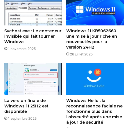
applications en ligne de commande et l’interface
graphique de Windows. Par exemple :
Il gère le rendu des fenêtres de l’Invite de
commandes (redimensionnement, couleurs, polices).
Svchost.exe : Le conteneur
Windows 11 KB5062660 :
invisible qui fait tourner
une mise à jour riche en
Il prend en charge le copier-coller dans ces
Windows
nouveautés pour la
interfaces.
version 24H2
1 novembre 2025
Il améliore la compatibilité avec les applications plus
26 juillet 2025
anciennes qui utilisent la console.
Bref, sans
conhost.exe
, tous les outils en ligne de
commande seraient bien moins pratiques, voire
inutilisables. C’est tout simplement un processus clé pour
assurer une expérience fluide dans
Windows 10
et 11.
La version finale de
Windows Hello : la
Windows 11 25H2 est
reconnaissance faciale ne
conhost.exe
peut-il être un
disponible
fonctionne plus dans
l’obscurité après une mise
1 septembre 2025
virus ?
à jour de sécurité