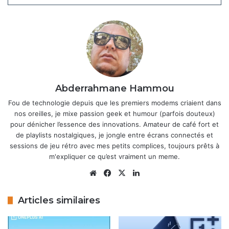
Le
OnePlus Nord 5
se distingue par son
processeur
Snapdragon 8s Gen 3
, une puce puissante
habituellement réservée aux appareils haut de gamme,
avec des performances optimisées pour le gaming à 144
FPS, comme annoncé par OnePlus sur X. Il est équipé d’un
Abderrahmane Hammou
écran AMOLED de 6,83 pouces avec une résolution 1,5K
(2800 x 1272) et un taux de rafraîchissement de 120 Hz,
Fou de technologie depuis que les premiers modems criaient dans
nos oreilles, je mixe passion geek et humour (parfois douteux)
garantissant une fluidité et une netteté remarquables. La
pour dénicher l’essence des innovations. Amateur de café fort et
configuration inclut jusqu’à 12 Go de RAM LPDDR5X et 512
de playlists nostalgiques, je jongle entre écrans connectés et
Go de stockage, idéale pour le multitâche et les
sessions de jeu rétro avec mes petits complices, toujours prêts à
applications gourmandes.
m'expliquer ce qu’est vraiment un meme.
Website
Facebook
X
Linkedin
Articles similaires
Articles similaires
OnePlus Pad 3 : la tablette haut de
gamme est maintenant disponible à