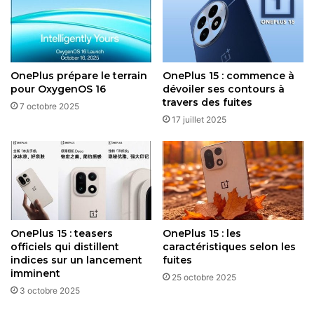
l’achat
18 avril 2026
OnePlus Pad 3 Pro et Pad Mini : deux
nouvelles tablettes en préparation
OnePlus prépare le terrain
OnePlus 15 : commence à
pour élargir l’offre Android
pour OxygenOS 16
dévoiler ses contours à
18 mars 2026
travers des fuites
7 octobre 2025
17 juillet 2025
OnePlus 15 : teasers
OnePlus 15 : les
officiels qui distillent
caractéristiques selon les
indices sur un lancement
fuites
imminent
25 octobre 2025
3 octobre 2025