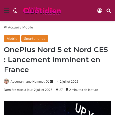
Menu
Switch skin
Conne
R
Accueil
/
Mobile
Mobile
Smartphones
OnePlus Nord 5 et Nord CE5
: Lancement imminent en
France
Follow
Envoyer
Abderrahmane Hammou
2 juillet 2025
on
un
Dernière mise à jour: 2 juillet 2025
27
2 minutes de lecture
X
courriel