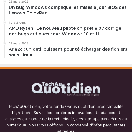
29 mars 2025
Un bug Windows complique les mises à jour BIOS des
Lenovo ThinkPad
il y a 3 jours
AMD Ryzen : Le nouveau pilote chipset 8.07 corrige
des bugs critiques sous Windows 10 et 11
29 mars 2025
Aria2c : un outil puissant pour télécharger des fichiers
sous Linux
TechAuQuotidien, votre rendez-vous quotidien avec l'actualité
high-tech ! Suivez les dernières innovations, tendances et
analyses du monde de la technologie, des startups aux géants du
numérique. Nous vous offrons un condensé d'infos percutantes
et fiables