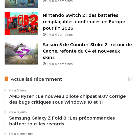
il y a 4 semaines
directe avec des modèles comme le
Google Pixel 9a
et
le
Samsung Galaxy A56
. Les deux smartphones seront
Nintendo Switch 2 : des batteries
disponibles via Amazon, le site officiel de OnePlus et les
remplaçables confirmées en Europe
boutiques partenaires dès leur lancement.
pour fin 2026
il y a 4 semaines
Saison 5 de Counter-Strike 2 : retour de
Restez connecté via Google News
Cache, refonte du C4 et nouveaux
Suivez-nous pour les dernières mises à jour et guides.
skins
il y a 4 semaines
Actualisé récemment
il y a 3 jours
AMD Ryzen : Le nouveau pilote chipset 8.07 corrige
OnePlus
des bugs critiques sous Windows 10 et 11
il y a 3 jours
Copy URL
Samsung Galaxy Z Fold 8 : Les précommandes
battent tous les records !
il y a 4 semaines