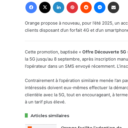
Facebook
X
Linkedin
Pinterest
Reddit
Messenger
Partager par email
Orange propose à nouveau, pour l’été 2025, un acc
clients disposant d’un forfait 4G et d’un smartphon
Cette promotion, baptisée «
Offre Découverte 5G
la 5G jusqu’au 8 septembre, après inscription manue
l’opérateur dans un SMS envoyé récemment. L’inscri
Contrairement à l’opération similaire menée l’an pa
intéressés doivent eux-mêmes effectuer la démarch
clientèle avec la 5G, tout en encourageant, à term
à un tarif plus élevé.
Articles similaires
Orange facilite l’adoption de