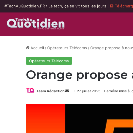
#TechAuQuotidien.FR : La tech, ça se vit tous les jours |
💾 Téléchar
Accueil
/
Opérateurs Télécoms
/
Orange propose à nouv
Opérateurs Télécoms
Orange propose à
Envoyer
Team Rédaction
27 juillet 2025
Dernière mise à jo
un
courriel