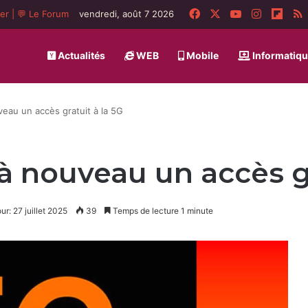
Facebook
X
YouTube
Instagra
Flip
ger
|
💬 Le Forum
vendredi, août 7 2026
Actualités
WEB
Mobile
Informatiq
eau un accès gratuit à la 5G
 nouveau un accès gr
ur: 27 juillet 2025
39
Temps de lecture 1 minute