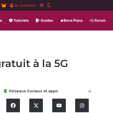
m
board
RSS
BlueSky
Sidebar (barre latérale)
Switch skin
Se connecter
ue
Tutoriels
Guides
🔥Bons Plans
Forum
atuit à la 5G
Réseaux Sociaux et apps