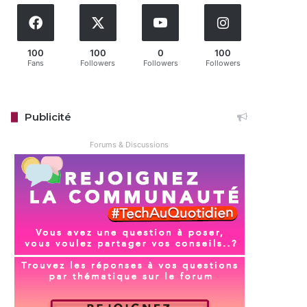
100
100
0
100
Fans
Followers
Followers
Followers
Publicité
Forums & Discussions