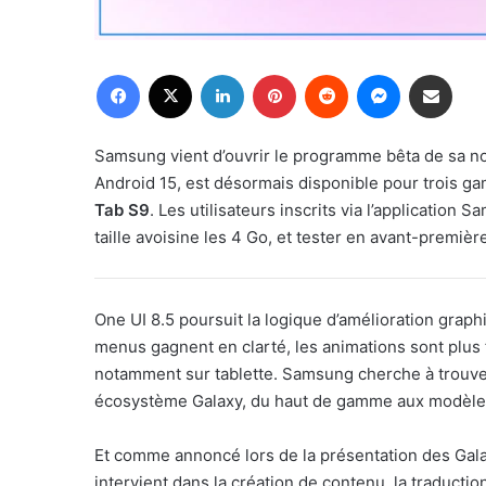
Facebook
X
Linkedin
Pinterest
Reddit
Messenger
Partager par email
Samsung vient d’ouvrir le programme bêta de sa n
Android 15, est désormais disponible pour trois g
Tab S9
. Les utilisateurs inscrits via l’applicatio
taille avoisine les 4 Go, et tester en avant-premiè
One UI 8.5 poursuit la logique d’amélioration grap
menus gagnent en clarté, les animations sont plus f
notamment sur tablette. Samsung cherche à trouve
écosystème Galaxy, du haut de gamme aux modèles
Et comme annoncé lors de la présentation des Galax
intervient dans la création de contenu, la traducti