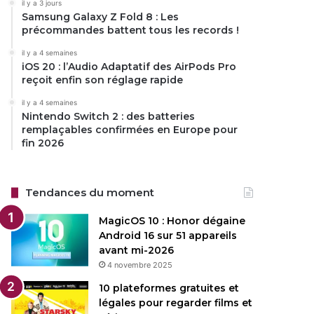
il y a 3 jours
Samsung Galaxy Z Fold 8 : Les
précommandes battent tous les records !
il y a 4 semaines
iOS 20 : l’Audio Adaptatif des AirPods Pro
reçoit enfin son réglage rapide
il y a 4 semaines
Nintendo Switch 2 : des batteries
remplaçables confirmées en Europe pour
fin 2026
Tendances du moment
MagicOS 10 : Honor dégaine
Android 16 sur 51 appareils
avant mi-2026
4 novembre 2025
10 plateformes gratuites et
légales pour regarder films et