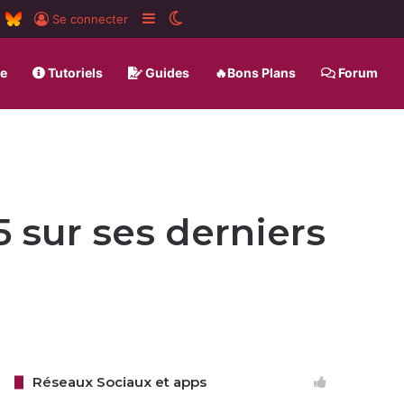
m
board
RSS
BlueSky
Sidebar (barre latérale)
Switch skin
Se connecter
ue
Tutoriels
Guides
🔥Bons Plans
Forum
 sur ses derniers
Réseaux Sociaux et apps