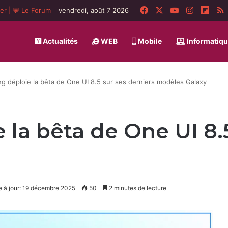
Facebook
X
YouTube
Instagra
Flip
ger
|
💬 Le Forum
vendredi, août 7 2026
Actualités
WEB
Mobile
Informatiq
 déploie la bêta de One UI 8.5 sur ses derniers modèles Galaxy
la bêta de One UI 8.5
e à jour: 19 décembre 2025
50
2 minutes de lecture