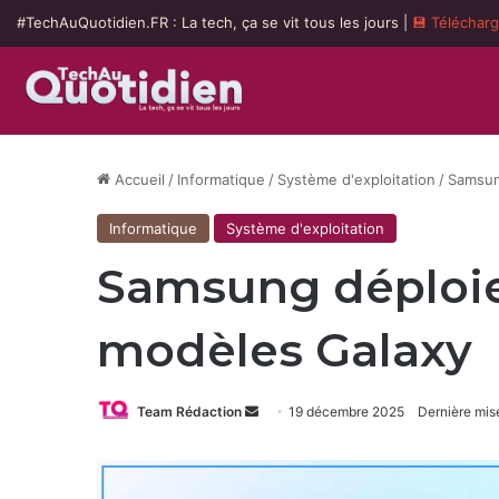
#TechAuQuotidien.FR : La tech, ça se vit tous les jours |
💾 Téléchar
Accueil
/
Informatique
/
Système d'exploitation
/
Samsung
Informatique
Système d'exploitation
Samsung déploie 
modèles Galaxy
Envoyer
Team Rédaction
19 décembre 2025
Dernière mis
un
courriel