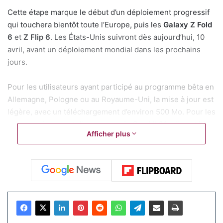
Cette étape marque le début d’un déploiement progressif
qui touchera bientôt toute l’Europe, puis les
Galaxy Z Fold
6
et
Z Flip 6
. Les États-Unis suivront dès aujourd’hui, 10
avril, avant un déploiement mondial dans les prochains
jours.
Pour les utilisateurs ayant participé au programme bêta en
Allemagne, Pologne ou au Royaume-Uni, la mise à jour est
légère, avec un téléchargement d’environ 500 Mo. Pour les
autres, qui passent directement de One UI 6.1, elle est bien
Afficher plus
plus conséquente, on parle de plus de 5 Go. Un volume qui
reflète l’ampleur des changements proposés.
Articles similaires
Samsung Galaxy Z Fold 8 : Les
précommandes battent tous les
records !