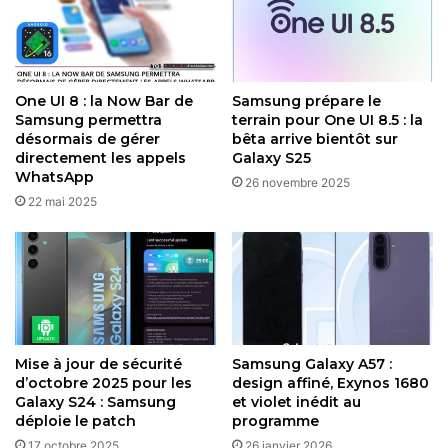
Restez connecté via Google News
Suivez-nous pour les dernières mises à jour et guides.
One UI 8 : la Now Bar de
Samsung prépare le
Samsung permettra
terrain pour One UI 8.5 : la
désormais de gérer
bêta arrive bientôt sur
directement les appels
Galaxy S25
WhatsApp
26 novembre 2025
Galaxy S24
One UI
Samsung Galaxy
22 mai 2025
Copy URL
Mise à jour de sécurité
Samsung Galaxy A57 :
d’octobre 2025 pour les
design affiné, Exynos 1680
Galaxy S24 : Samsung
et violet inédit au
déploie le patch
programme
17 octobre 2025
26 janvier 2026