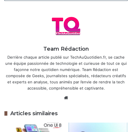
il y a 4 jours
Samsung déploie une importante mise
à jour de sécurité sur plus de 40
smartphones Galaxy
5 mai 2026
Team Rédaction
Derrière chaque article publié sur TechAuQuotidien.fr, se cache
Aux États-Unis, Samsung a confirmé que les Galaxy S24
une équipe passionnée de technologie et curieuse de tout ce qui
recevront One UI 7 dès le 10 avril, suivis des Z Fold 6 et Z
façonne notre quotidien numérique. Team Rédaction est
Flip 6 à partir du 14 avril. Ensuite, le déploiement s’étendra
composée de Geeks, journalistes spécialisés, rédacteurs créatifs
à d’autres modèles, comme la série Galaxy S23, dans les
et experts en analyse, tous animés par l’envie de rendre la tech
accessible, compréhensible et captivante.
semaines à venir. D’ici fin juin, tous les appareils
compatibles, smartphones et tablettes, devraient en
Website
profiter. Pour vérifier si la mise à jour est prête sur votre
appareil, allez dans
Paramètres
>
Mise à jour
Articles similaires
logicielle
>
Télécharger et installer
.