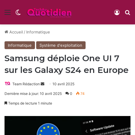
Menu
Switch skin
Conne
R
Accueil
/
Informatique
Informatique
Système d'exploitation
Samsung déploie One UI 7
sur les Galaxy S24 en Europe
Envoyer
Team Rédaction
10 avril 2025
un
Dernière mise à jour: 10 avril 2025
0
74
courriel
Temps de lecture 1 minute