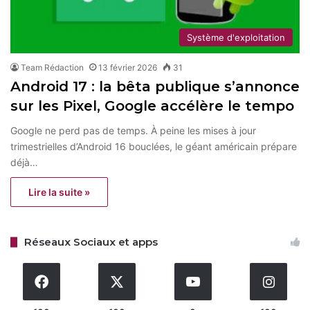
Système d'exploitation
Team Rédaction
13 février 2026
31
Android 17 : la bêta publique s’annonce
sur les Pixel, Google accélère le tempo
Google ne perd pas de temps. À peine les mises à jour
trimestrielles d’Android 16 bouclées, le géant américain prépare
déjà…
Lire la suite »
Réseaux Sociaux et apps