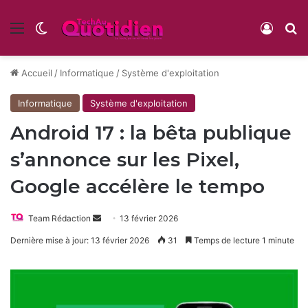
Menu
Switch skin
Conne
R
Accueil
/
Informatique
/
Système d'exploitation
Informatique
Système d'exploitation
Android 17 : la bêta publique
s’annonce sur les Pixel,
Google accélère le tempo
Envoyer
Team Rédaction
13 février 2026
un
Dernière mise à jour: 13 février 2026
31
Temps de lecture 1 minute
courriel