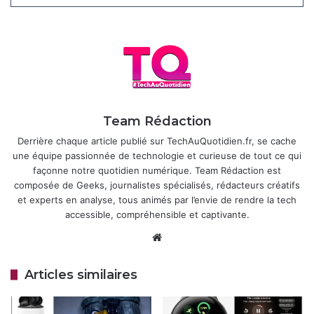
les versions Pro, Fold et même la tablette Pixel, sont
éligibles. Pour tester, il suffit de s’inscrire au
programme
Android Beta
via le site officiel
. Les utilisateurs
déjà en bêta Android 16 passeront automatiquement à la
nouvelle version, à condition d’avoir fait le choix de rester
dans le programme.
Team Rédaction
Articles similaires
Derrière chaque article publié sur TechAuQuotidien.fr, se cache
une équipe passionnée de technologie et curieuse de tout ce qui
Galaxy A37 et A34 : la mise à jour de
façonne notre quotidien numérique. Team Rédaction est
sécurité d’avril 2026 commence à
composée de Geeks, journalistes spécialisés, rédacteurs créatifs
arriver
et experts en analyse, tous animés par l’envie de rendre la tech
18 avril 2026
accessible, compréhensible et captivante.
Website
Android va enfin permettre une
sonnerie différente par carte SIM
Articles similaires
18 avril 2026