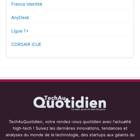
France Identité
AnyDesk
Ligue 1+
CORSAIR iCUE
TechAuQuotidien, votre rendez-vous quotidien avec l'actualité
high-tech ! Suivez les dernières innovations, tendances et
analyses du monde de la technologie, des startups aux géants du