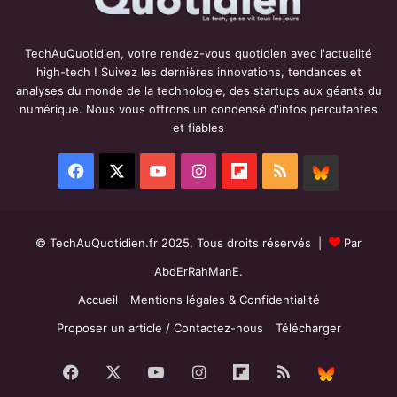
TechAuQuotidien, votre rendez-vous quotidien avec l'actualité
high-tech ! Suivez les dernières innovations, tendances et
analyses du monde de la technologie, des startups aux géants du
numérique. Nous vous offrons un condensé d'infos percutantes
et fiables
Facebook
X
YouTube
Instagram
Flipboard
RSS
BlueSky
© TechAuQuotidien.fr 2025, Tous droits réservés |
Par
AbdErRahManE.
Accueil
Mentions légales & Confidentialité
Proposer un article / Contactez-nous
Télécharger
Facebook
X
YouTube
Instagram
Flipboard
RSS
BlueS