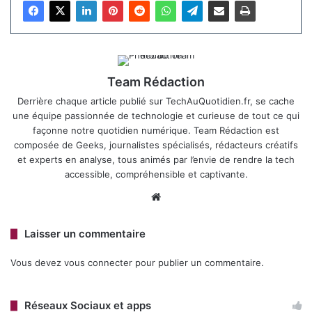
Dans
Paint (version 11.2504.451.0),
deux fonctionnalités
IA se distinguent. Le «
Sticker Generator
», accessible via
Team Rédaction
le menu Copilot, permet de créer des stickers
Derrière chaque article publié sur TechAuQuotidien.fr, se cache
personnalisés à partir d’une description textuelle, comme
une équipe passionnée de technologie et curieuse de tout ce qui
façonne notre quotidien numérique. Team Rédaction est
« un chat avec des lunettes de soleil ». Les stickers
composée de Geeks, journalistes spécialisés, rédacteurs créatifs
générés peuvent être ajoutés directement au canevas,
et experts en analyse, tous animés par l’envie de rendre la tech
copiés ou sauvegardés pour une utilisation ultérieure.
accessible, compréhensible et captivante.
L’outil « Object Select » facilite quant à lui la sélection et
Website
l’édition d’éléments spécifiques dans une image, rendant
les tâches comme la suppression ou la modification de
Laisser un commentaire
couleurs plus intuitives. Ces fonctionnalités, réservées
aux
PC Copilot+
, nécessitent une connexion à un compte
Vous devez
vous connecter
pour publier un commentaire.
Microsoft.
Réseaux Sociaux et apps
Snipping Tool
(version 11.2504.38.0) introduit «
Perfect