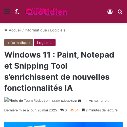
Menu
Switch skin
Conne
R
Accueil
/
Informatique
/
Logiciels
Informatique
Logiciels
Windows 11 : Paint, Notepad
et Snipping Tool
s’enrichissent de nouvelles
fonctionnalités IA
Envoyer
Team Rédaction
26 mai 2025
un
Dernière mise à jour: 26 mai 2025
0
54
2 minutes de lecture
courriel