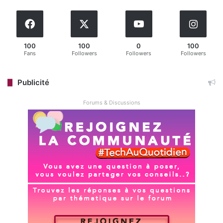
Screenshot
», une fonction IA qui ajuste automatiquement
la zone de capture pour s’aligner précisément sur le
contenu sélectionné, éliminant le besoin de recadrage
manuel. Disponible en mode rectangle, elle peut être
100
100
0
100
Fans
Followers
Followers
Followers
activée via un bouton dédié ou en maintenant la touche
Ctrl pendant la sélection. Un nouvel outil «
Color Picker
»
Publicité
permet également d’extraire les codes couleurs (HEX,
RGB, HSL) de n’importe quel pixel à l’écran, avec un zoom
Forums & Discussions
pour plus de précision. Ces améliorations sont accessibles
à tous les PC Windows 11, contrairement à d’autres
fonctions limitées aux Copilot+.
Microsoft
Snipping Tool
Éditeur : Microsoft
Corporation (
Site officiel
)