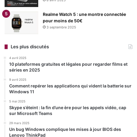
8 avril 2025
Notepad
Paint
Realme Watch 5 : une montre connectée
pour moins de 50€
3 septembre 2025
Copy URL
Les plus discutés
4 avril 2025
10 plateformes gratuites et légales pour regarder films et
séries en 2025
9 avril 2025
Comment repérer les applications qui vident la batterie sur
Windows 11
5 mai 2025
Skype s’éteint : la fin d’une ère pour les appels vidéo, cap
sur Microsoft Teams
29 mars 2025
Un bug Windows complique les mises à jour BIOS des
Lenovo ThinkPad