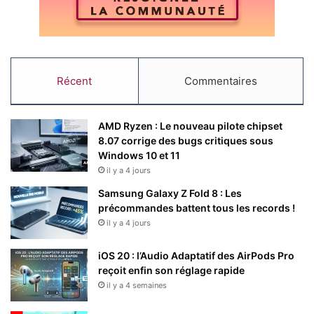
Télécharger
Taille : 234,2 Mo
Licence :
Gratuit
Téléchargements : 2
Note : ☆☆☆☆☆
Récent
Commentaires
Langue : Français
Date :
25/05/2025
AMD Ryzen : Le nouveau pilote chipset
8.07 corrige des bugs critiques sous
Notepad
(version 11.2504.46.0) reçoit une fonction
Windows 10 et 11
«
Write
» qui permet de générer du texte à partir d’une
il y a 4 jours
invite, comme rédiger un brouillon ou enrichir un contenu
Samsung Galaxy Z Fold 8 : Les
existant. Accessible via
Ctrl+Q
ou le menu
Copilot
, cette
précommandes battent tous les records !
fonctionnalité s’appuie sur des crédits IA, nécessitant un
il y a 4 jours
compte Microsoft et, pour une utilisation intensive, un
abonnement
Microsoft 365
ou
Copilot Pro
. Bien que
iOS 20 : l’Audio Adaptatif des AirPods Pro
reçoit enfin son réglage rapide
pratique pour les utilisateurs réguliers de Notepad, cette
il y a 4 semaines
option peut sembler redondante face aux outils IA gratuits
disponibles en ligne. Les utilisateurs peuvent désactiver