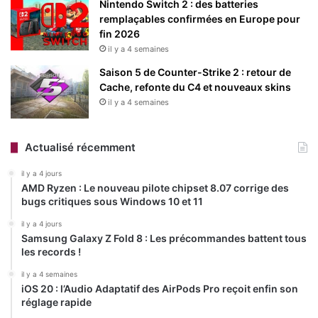
Nintendo Switch 2 : des batteries
ces fonctions IA dans les paramètres si elles ne leur
remplaçables confirmées en Europe pour
conviennent pas.
fin 2026
il y a 4 semaines
Saison 5 de Counter-Strike 2 : retour de
Cache, refonte du C4 et nouveaux skins
il y a 4 semaines
Actualisé récemment
il y a 4 jours
AMD Ryzen : Le nouveau pilote chipset 8.07 corrige des
bugs critiques sous Windows 10 et 11
Ces mises à jour sont toutes dans un cadre d’une stratégie
il y a 4 jours
plus large de Microsoft pour intégrer l’IA dans ses
Samsung Galaxy Z Fold 8 : Les précommandes battent tous
les records !
applications natives, un mouvement amorcé avec des
fonctionnalités comme « Generative Erase » ou « Rewrite »
il y a 4 semaines
iOS 20 : l’Audio Adaptatif des AirPods Pro reçoit enfin son
dans les versions précédentes. Cependant, l’exclusivité de
réglage rapide
certaines fonctions aux PC Copilot+ équipés de