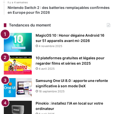
processeurs
Snapdragon
,
Intel
ou
AMD
pourrait limiter
il y a 4 semaines
Nintendo Switch 2 : des batteries remplaçables confirmées
leur accessibilité. Les utilisateurs de Windows 11 peuvent
en Europe pour fin 2026
tester ces nouveautés via le programme Insider, mais
doivent être prêts à d’éventuels bugs, typiques des
Tendances du moment
versions bêta.
MagicOS 10 : Honor dégaine Android 16
sur 51 appareils avant mi-2026
Pour ceux qui préfèrent une expérience sans IA,
Microsoft
4 novembre 2025
permet de désactiver ces fonctionnalités. Un nouvel écran
d’accueil dans Paint guide également les utilisateurs à
10 plateformes gratuites et légales pour
travers les dernières fonctionnalités, accessible via l’icône
regarder films et séries en 2025
de mégaphone dans la barre d’outils.
4 avril 2025
Samsung One UI 8.0 : apporte une refonte
Restez connecté via Google News
significative à son mode DeX
Suivez-nous pour les dernières mises à jour et guides.
18 septembre 2025
Pinokio : installez l’IA en local sur votre
ordinateur