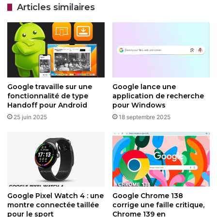
Articles similaires
Google Maps améliore la navigation
des voitures électriques avec des
prévisions de batterie précises
31 mars 2026
Cette mise à jour s’inscrit dans une série d’améliorations
Google travaille sur une
Google lance une
apportées à Google Maps via Gemini, incluant des
fonctionnalité de type
application de recherche
suggestions de lieux basées sur des requêtes comme «
Handoff pour Android
pour Windows
activités à faire entre amis » ou des résumés de
25 juin 2025
18 septembre 2025
commentaires générés par IA. En intégrant ces outils,
Google renforce la polyvalence de son application face à
des concurrents comme Apple Maps. Les utilisateurs
peuvent s’attendre à d’autres nouveautés, Google
annonçant des déploiements progressifs à l’échelle
mondiale.
Google Pixel Watch 4 : une
Google Chrome 138
montre connectée taillée
corrige une faille critique,
pour le sport
Chrome 139 en