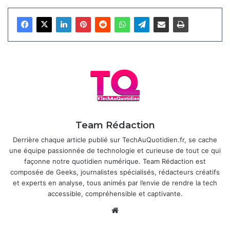
liste, limitant ainsi l’accès automatique aux données
personnelles.
Les lieux enregistrés s’affichent sur la carte avec leurs
coordonnées précises, marqués par une icône d’appareil
photo, facilitant l’accès lors de vos déplacements. Cette
fonctionnalité s’appuie sur le traitement du texte dans les
images, et non sur la reconnaissance visuelle, ce qui
garantit une détection fiable des noms explicites de lieux.
Google précise que l’utilisateur garde le contrôle total sur
Team Rédaction
les données partagées, avec des options claires pour
Derrière chaque article publié sur TechAuQuotidien.fr, se cache
gérer les permissions.
une équipe passionnée de technologie et curieuse de tout ce qui
façonne notre quotidien numérique. Team Rédaction est
Articles similaires
composée de Geeks, journalistes spécialisés, rédacteurs créatifs
et experts en analyse, tous animés par l’envie de rendre la tech
Android va enfin permettre une
accessible, compréhensible et captivante.
sonnerie différente par carte SIM
Website
18 avril 2026