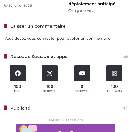
Google Maps
déploiement anticipé
20 juillet 2025
31 juillet 2025
Éditeur : Google (
Site officiel
)
Laisser un commentaire
Taille : 100 Mo
Licence :
Télécharger
Gratuit
Téléchargements : 0
Vous devez
vous connecter
pour publier un commentaire.
Note : ☆☆☆☆☆
Langue : Français
Date :
Réseaux Sociaux et apps
08/05/2025
100
100
0
100
Restez connecté via Google News
Fans
Followers
Followers
Followers
Suivez-nous pour les dernières mises à jour et guides.
Publicité
Forums & Discussions