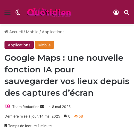
Menu
Switch skin
Conne
R
Accueil
/
Mobile
/
Applications
Applications
Mobile
Google Maps : une nouvelle
fonction IA pour
sauvegarder vos lieux depuis
des captures d’écran
Envoyer
Team Rédaction
8 mai 2025
un
Dernière mise à jour: 14 mai 2025
0
58
courriel
Temps de lecture 1 minute