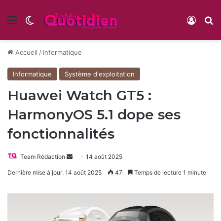
Menu
Switch skin
Conne
R
Accueil
/
Informatique
Informatique
Système d'exploitation
Huawei Watch GT5 :
HarmonyOS 5.1 dope ses
fonctionnalités
Envoyer
Team Rédaction
14 août 2025
un
Dernière mise à jour: 14 août 2025
47
Temps de lecture 1 minute
courriel