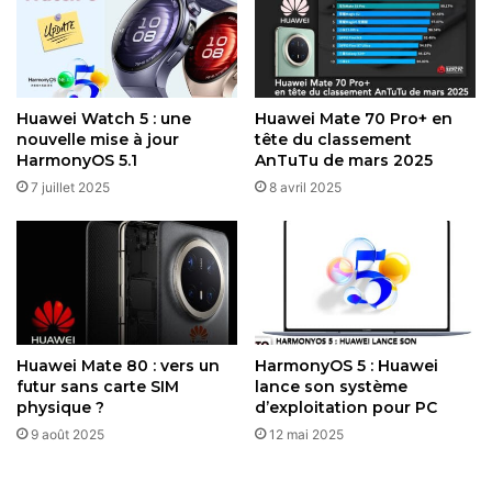
Pour les adeptes d’activités physiques, HarmonyOS 5.1
peaufine le suivi sportif. La montre calcule désormais les
pas et le dénivelé lors des montées d’escaliers, suit les
pentes cumulées en course d’orientation et mesure
Huawei Watch 5 : une
Huawei Mate 70 Pro+ en
distance et vitesse pour des sports collectifs comme le
nouvelle mise à jour
tête du classement
football. Ces ajouts, couplés à une précision accrue grâce
HarmonyOS 5.1
AnTuTu de mars 2025
au système TruSense, font de la GT5 un allié de choix pour
7 juillet 2025
8 avril 2025
les entraînements.
Restez connecté via Google News
Suivez-nous pour les dernières mises à jour et guides.
Huawei Mate 80 : vers un
HarmonyOS 5 : Huawei
futur sans carte SIM
lance son système
physique ?
d’exploitation pour PC
9 août 2025
12 mai 2025
HarmonyOS
Huawei
Huawei Watch