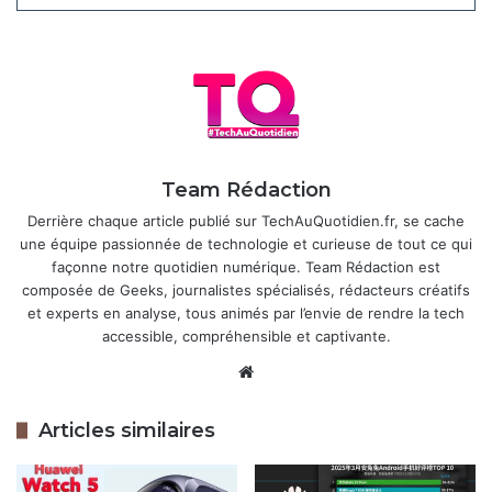
poussée de la variabilité cardiaque, du rythme respiratoire
et du taux d’oxygène, et avec une vision claire de votre
récupération. Vous pouvez aussi enregistrer jusqu’à 30
contacts favoris pour des appels rapides, directement
depuis votre poignet.
Articles similaires
Team Rédaction
Derrière chaque article publié sur TechAuQuotidien.fr, se cache
Huawei MatePad 11.5 (2026) : une
une équipe passionnée de technologie et curieuse de tout ce qui
tablette fine et endurante pour la
façonne notre quotidien numérique. Team Rédaction est
productivité
composée de Geeks, journalistes spécialisés, rédacteurs créatifs
22 décembre 2025
et experts en analyse, tous animés par l’envie de rendre la tech
accessible, compréhensible et captivante.
Huawei Watch Ultimate 2 : une
Website
nouvelle mise à jour pour plus de
stabilité
Articles similaires
27 novembre 2025