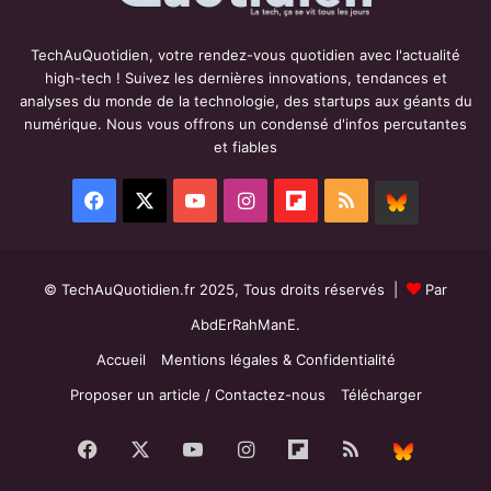
TechAuQuotidien, votre rendez-vous quotidien avec l'actualité
high-tech ! Suivez les dernières innovations, tendances et
analyses du monde de la technologie, des startups aux géants du
numérique. Nous vous offrons un condensé d'infos percutantes
et fiables
Facebook
X
YouTube
Instagram
Flipboard
RSS
BlueSky
© TechAuQuotidien.fr 2025, Tous droits réservés |
Par
AbdErRahManE.
Accueil
Mentions légales & Confidentialité
Proposer un article / Contactez-nous
Télécharger
Facebook
X
YouTube
Instagram
Flipboard
RSS
BlueS