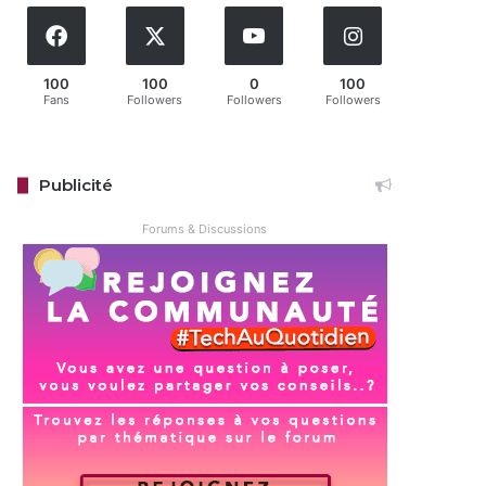
100
100
0
100
Fans
Followers
Followers
Followers
Publicité
Forums & Discussions