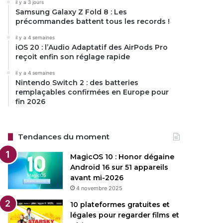
il y a 3 jours
Samsung Galaxy Z Fold 8 : Les
précommandes battent tous les records !
il y a 4 semaines
iOS 20 : l’Audio Adaptatif des AirPods Pro
reçoit enfin son réglage rapide
il y a 4 semaines
Nintendo Switch 2 : des batteries
remplaçables confirmées en Europe pour
fin 2026
Tendances du moment
MagicOS 10 : Honor dégaine
Android 16 sur 51 appareils
avant mi-2026
4 novembre 2025
10 plateformes gratuites et
légales pour regarder films et