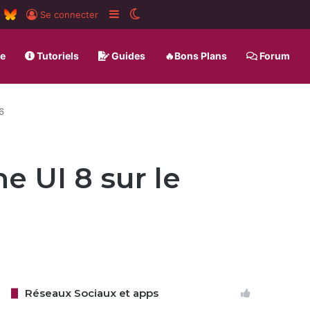
m
board
RSS
BlueSky
Sidebar (barre latérale)
Switch skin
Se connecter
ue
Tutoriels
Guides
🔥Bons Plans
Forum
6
e UI 8 sur le
Réseaux Sociaux et apps