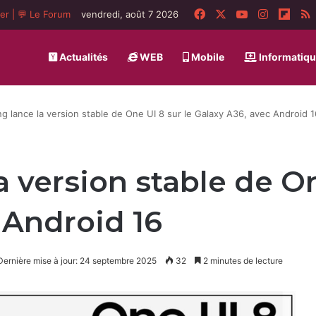
Facebook
X
YouTube
Instagra
Flip
ger
|
💬 Le Forum
vendredi, août 7 2026
Actualités
WEB
Mobile
Informatiq
 lance la version stable de One UI 8 sur le Galaxy A36, avec Android 1
 version stable de On
 Android 16
Dernière mise à jour: 24 septembre 2025
32
2 minutes de lecture