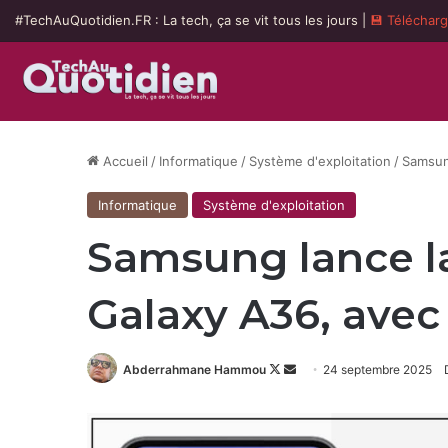
#TechAuQuotidien.FR : La tech, ça se vit tous les jours |
💾 Téléchar
Accueil
/
Informatique
/
Système d'exploitation
/
Samsung
Informatique
Système d'exploitation
Samsung lance la
Galaxy A36, avec
Follow
Envoyer
Abderrahmane Hammou
24 septembre 2025
on
un
X
courriel