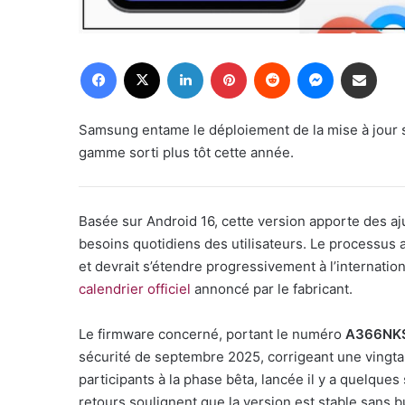
Facebook
X
Linkedin
Pinterest
Reddit
Messenger
Partager par email
Samsung entame le déploiement de la mise à jour 
gamme sorti plus tôt cette année.
Basée sur Android 16, cette version apporte des a
besoins quotidiens des utilisateurs. Le processu
et devrait s’étendre progressivement à l’internatio
calendrier officiel
annoncé par le fabricant.
Le firmware concerné, portant le numéro
A366NK
sécurité de septembre 2025, corrigeant une vingtain
participants à la phase bêta, lancée il y a quelque
retours soulignent que la version est stable sans