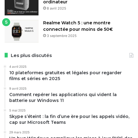
ordinateur
gadgets inutiles. Si vous aspirez à un nettoyage plus fluide
8 avril 2025
et économique, ce produit mérite une attention
particulière, surtout lors des promotions qui le rendent
Realme Watch 5 : une montre
encore plus accessible. Avec des mises à jour logicielles
connectée pour moins de 50€
régulières via l’app, il promet une longévité au-delà des
3 septembre 2025
premiers usages.
Les plus discutés
Les caractéristiques de
4 avril 2025
Dreame H15 Mix
10 plateformes gratuites et légales pour regarder
films et séries en 2025
BATTERIE
9 avril 2025
Comment repérer les applications qui vident la
batterie sur Windows 11
Autonomie Annoncée 1,25 heures
Temps de charge 240 Minutes
5 mai 2025
Skype s’éteint : la fin d’une ère pour les appels vidéo,
cap sur Microsoft Teams
CAPTEURS
29 mars 2025