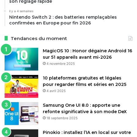
son réglage rapide
batterie restante. Cependant, l’ensemble reste encombrant
il y a 4 semaines
une fois rangé, et le vidage du réservoir en mode balai
Nintendo Switch 2 : des batteries remplaçables
demande quelques gestes supplémentaires.
confirmées en Europe pour fin 2026
En termes d’avantages, ce modèle excelle par son rapport
Tendances du moment
qualité-prix face à l’achat d’appareils séparés, qui pourrait
dépasser les 1 400 euros, et par ses innovations comme le
MagicOS 10 : Honor dégaine Android 16
sur 51 appareils avant mi-2026
dosage intelligent du produit nettoyant. Les inconvénients
4 novembre 2025
incluent un bruit modéré (jusqu’à 72 dB) et une puissance
en mode balai légèrement inférieure à celle de leaders
10 plateformes gratuites et légales
comme Dyson. Globalement, les retours clients sur des
pour regarder films et séries en 2025
sites comme Amazon mettent en avant sa valeur pour un
4 avril 2025
nettoyage multifonctionnel, avec une note moyenne autour
de 4,5 étoiles pour les modèles H15.
Samsung One UI 8.0 : apporte une
refonte significative à son mode DeX
18 septembre 2025
Pour conclure, le Dreame H15 Mix s’adresse aux
utilisateurs cherchant un outil tout-terrain qui allie
Pinokio : installez l’IA en local sur votre
technologie et simplicité, sans tomber dans l’excès de