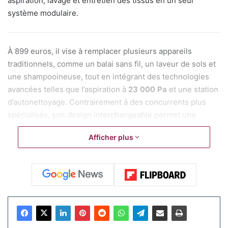
aspiration, lavage et entretien des tissus en un seul
système modulaire.
À 899 euros, il vise à remplacer plusieurs appareils
traditionnels, comme un balai sans fil, un laveur de sols et
une shampooineuse, tout en intégrant des technologies
avancées telles que l’aspiration à
23 000 Pa
et une station
d’autonettoyage. Contrairement à des concurrents plus
spécialisés, son design interchangeable permet une
adaptation rapide aux besoins du moment, idéal pour les
Afficher plus
appartements urbains où l’espace est précieux.