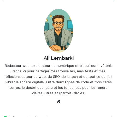
Ali Lembarki
Rédacteur web, explorateur du numérique et bidouilleur invétéré.
J’écris ici pour partager mes trouvailles, mes tests et mes
réflexions autour du web, du SEO, de la tech et de tout ce qui fait
Au cœur de ce produit, la modularité se décline en sept
vibrer la sphère digitale. Entre deux lignes de code et trois cafés
configurations pratiques : aspirateur-laveur pour sols durs,
serrés, je décortique l’actu et les tendances pour les rendre
claires, utiles et (parfois) drôles.
balai pour poussières et poils d’animaux, nettoyeur de
tapis et canapés, ou encore un mode plinthes avec bras
Website
robotisé. La batterie amovible et le moteur puissant se
transfèrent en quelques secondes entre les trois corps