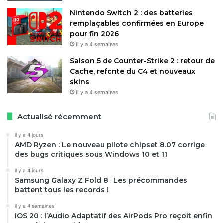
polyvalence sans sacrifier l’efficacité. En mode lavage, il
Nintendo Switch 2 : des batteries
aspire et nettoie simultanément, éliminant les débris en un
remplaçables confirmées en Europe
ou deux passages grâce à sa brosse anti-emmêlement et
pour fin 2026
son éclairage LED qui révèle les poussières invisibles.
il y a 4 semaines
Pour les tapis, l’aspiration de 19 000 Pa cible les taches
Saison 5 de Counter-Strike 2 : retour de
récentes, bien que des tests indiquent des limites sur les
Cache, refonte du C4 et nouveaux
saletés très incrustées, où une shampooineuse dédiée
skins
il y a 4 semaines
reste supérieure. L’autonomie varie de 30 à 75 minutes
selon le mode, avec une recharge en quatre heures, et la
Actualisé récemment
station ThermoTub assure un autonettoyage à haute
température pour une hygiène optimale.
il y a 4 jours
AMD Ryzen : Le nouveau pilote chipset 8.07 corrige
des bugs critiques sous Windows 10 et 11
Le design du Dreame H15 Mix privilégie la robustesse et la
maniabilité, malgré un poids de 5,7 kg qui peut se faire
il y a 4 jours
Samsung Galaxy Z Fold 8 : Les précommandes
sentir sur de longues sessions. Les roulettes
battent tous les records !
omnidirectionnelles et l’inclinaison à 180 degrés facilitent
les manœuvres sous les meubles, tandis que l’écran
il y a 4 semaines
iOS 20 : l’Audio Adaptatif des AirPods Pro reçoit enfin
couleur affiche en temps réel le niveau de saleté et la