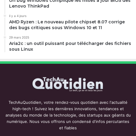
Un bug Windows complique les mises à jour BIOS des
Capteur de poussière intelligent Oui
Lenovo ThinkPad
Contrôle via app Oui
il y a 4 jours
AMD Ryzen : Le nouveau pilote chipset 8.07 corrige
Détection automatique du type de sol Non
des bugs critiques sous Windows 10 et 11
FONCTIONNALITÉS
29 mars 2025
Aria2c : un outil puissant pour télécharger des fichiers
sous Linux
Modes de puissance réglables Oui
Puissance d’aspiration 23000 Pa
POIDS ET DIMENSIONS
Poids 5,7 kg
TechAuQuotidien, votre rendez-vous quotidien avec l'actualité
DIVERS
high-tech ! Suivez les dernières innovations, tendances et
analyses du monde de la technologie, des startups aux géants du
numérique. Nous vous offrons un condensé d'infos percutantes
Date de sortie 31/05/2025
et fiables
Couleur Noir