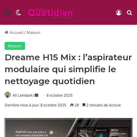
Menu
Switch skin
Conne
R
Accueil
/
Maison
Maison
Dreame H15 Mix : l’aspirateur
modulaire qui simplifie le
nettoyage quotidien
Envoyer
Ali Lembarki
8 octobre 2025
un
Dernière mise à jour: 8 octobre 2025
28
2 minutes de lecture
courriel