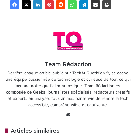
amorcée après les sanctions américaines de 2019, a
permis à Huawei de s’affranchir progressivement d’Android
avec
HarmonyOS NEXT
, une version sans aucune
dépendance à l’AOSP (Android Open Source Project). En
Europe, en revanche, l’absence d’un écosystème
d’applications équivalent pousse Huawei à privilégier EMUI
15, qui garantit une compatibilité totale avec les
applications Android populaires, disponibles via
l’AppGallery ou des stores alternatifs.
Team Rédaction
Derrière chaque article publié sur TechAuQuotidien.fr, se cache
une équipe passionnée de technologie et curieuse de tout ce qui
Articles similaires
façonne notre quotidien numérique. Team Rédaction est
composée de Geeks, journalistes spécialisés, rédacteurs créatifs
Huawei MatePad 11.5 (2026) : une
et experts en analyse, tous animés par l’envie de rendre la tech
tablette fine et endurante pour la
accessible, compréhensible et captivante.
productivité
Website
22 décembre 2025
Huawei Watch Ultimate 2 : une
Articles similaires
nouvelle mise à jour pour plus de