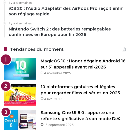
il y a 4 semaines
iOS 20 : l’Audio Adaptatif des AirPods Pro reçoit enfin
Restez connecté via Google News
son réglage rapide
Suivez-nous pour les dernières mises à jour et guides.
il y a 4 semaines
Nintendo Switch 2 : des batteries remplaçables
confirmées en Europe pour fin 2026
Tendances du moment
Huawei
Huawei Pura
MagicOS 10 : Honor dégaine Android 16
sur 51 appareils avant mi-2026
4 novembre 2025
Copy URL
10 plateformes gratuites et légales
pour regarder films et séries en 2025
4 avril 2025
Samsung One UI 8.0 : apporte une
refonte significative à son mode DeX
18 septembre 2025