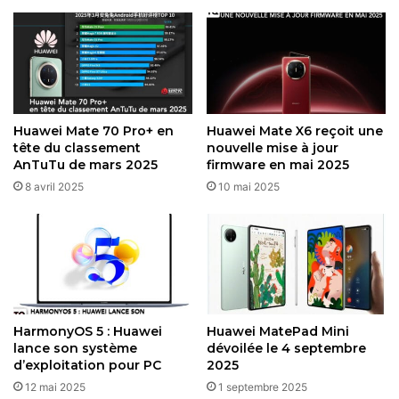
stabilité
27 novembre 2025
EMUI 15, basé sur Android 12, intègre de nombreuses
fonctionnalités inspirées de HarmonyOS 5, comme une
Huawei Mate 70 Pro+ en
Huawei Mate X6 reçoit une
personnalisation avancée de l’interface, des widgets
tête du classement
nouvelle mise à jour
AnTuTu de mars 2025
firmware en mai 2025
dynamiques et une intégration poussée de l’IA avec
8 avril 2025
10 mai 2025
l’assistant Celia. Les utilisateurs peuvent ainsi profiter
d’une expérience fluide, avec des applications comme
WhatsApp, Netflix ou Spotify, sans les restrictions
imposées par l’absence de
Google Mobile Services
(GMS)
. De plus, EMUI 15 inclut
MicroG
et
GBox
pour
faciliter l’accès aux applications Google, bien que certains
utilisateurs signalent des limites avec des applications
HarmonyOS 5 : Huawei
Huawei MatePad Mini
bancaires ou NFC, comme Curve, en Europe.
lance son système
dévoilée le 4 septembre
d’exploitation pour PC
2025
12 mai 2025
1 septembre 2025
Des performances