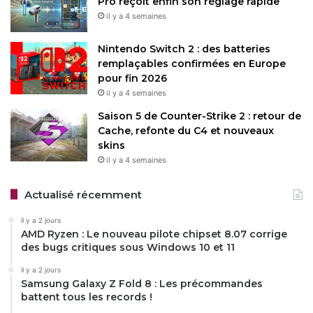
Pro reçoit enfin son réglage rapide
Huawei (montres, tablettes, PC).
il y a 4 semaines
Nintendo Switch 2 : des batteries
Un lancement prometteur,
remplaçables confirmées en Europe
mais des attentes à clarifier
pour fin 2026
il y a 4 semaines
Disponible à partir de 990 € en Europe, le
Pura 80
séduit
Saison 5 de Counter-Strike 2 : retour de
par son hardware de pointe, mais l’absence de HarmonyOS
Cache, refonte du C4 et nouveaux
skins
NEXT pourrait freiner les technophiles espérant une
il y a 4 semaines
expérience logicielle inédite. Huawei continue d’investir
dans son écosystème, avec des mises à jour régulières
Actualisé récemment
promises pour le Pura 80, mais les utilisateurs européens
devront peut-être attendre encore pour découvrir
il y a 2 jours
HarmonyOS. Pour l’heure, ce smartphone reste une option
AMD Ryzen : Le nouveau pilote chipset 8.07 corrige
des bugs critiques sous Windows 10 et 11
séduisante pour ceux qui privilégient la qualité de
fabrication et la photographie, tout en acceptant les
il y a 2 jours
Samsung Galaxy Z Fold 8 : Les précommandes
particularités d’EMUI 15.
battent tous les records !