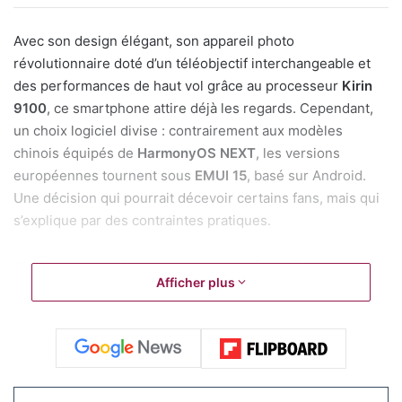
Avec son design élégant, son appareil photo
révolutionnaire doté d’un téléobjectif interchangeable et
des performances de haut vol grâce au processeur
Kirin
9100
, ce smartphone attire déjà les regards. Cependant,
un choix logiciel divise : contrairement aux modèles
chinois équipés de
HarmonyOS NEXT
, les versions
européennes tournent sous
EMUI 15
, basé sur Android.
Une décision qui pourrait décevoir certains fans, mais qui
s’explique par des contraintes pratiques.
Pourquoi EMUI 15 plutôt que
Afficher plus
HarmonyOS ?
En Chine, Huawei a bâti un écosystème robuste autour
de
HarmonyOS
, avec plus de 15 000 applications natives
disponibles sur l’AppGallery en 2025. Cette transition,