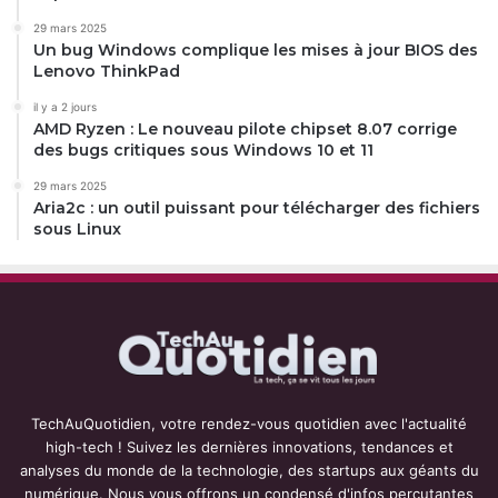
29 mars 2025
Un bug Windows complique les mises à jour BIOS des
Lenovo ThinkPad
il y a 2 jours
AMD Ryzen : Le nouveau pilote chipset 8.07 corrige
des bugs critiques sous Windows 10 et 11
29 mars 2025
Aria2c : un outil puissant pour télécharger des fichiers
sous Linux
TechAuQuotidien, votre rendez-vous quotidien avec l'actualité
high-tech ! Suivez les dernières innovations, tendances et
analyses du monde de la technologie, des startups aux géants du
numérique. Nous vous offrons un condensé d'infos percutantes