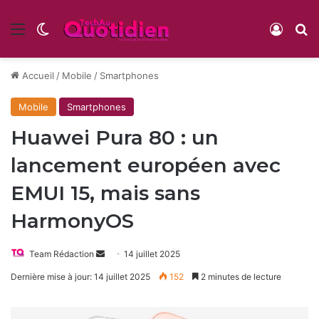
Menu
Switch skin
Conne
R
Accueil
/
Mobile
/
Smartphones
Mobile
Smartphones
Huawei Pura 80 : un
lancement européen avec
EMUI 15, mais sans
HarmonyOS
Envoyer
Team Rédaction
14 juillet 2025
un
Dernière mise à jour: 14 juillet 2025
152
2 minutes de lecture
courriel