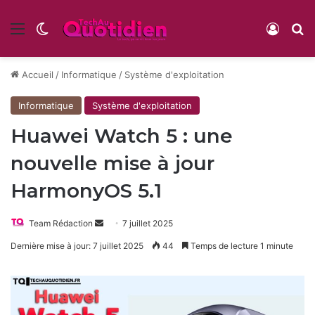
Menu
Switch skin
Conne
R
Accueil
/
Informatique
/
Système d'exploitation
Informatique
Système d'exploitation
Huawei Watch 5 : une
nouvelle mise à jour
HarmonyOS 5.1
Envoyer
Team Rédaction
7 juillet 2025
un
Dernière mise à jour: 7 juillet 2025
44
Temps de lecture 1 minute
courriel