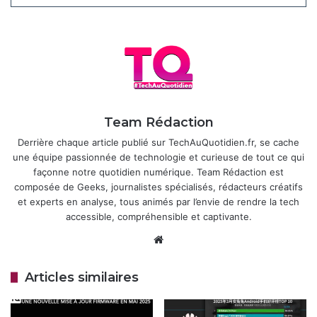
Articles similaires
Huawei MatePad 11.5 (2026) : une
tablette fine et endurante pour la
productivité
22 décembre 2025
Huawei Watch Ultimate 2 : une
Team Rédaction
nouvelle mise à jour pour plus de
Derrière chaque article publié sur TechAuQuotidien.fr, se cache
stabilité
une équipe passionnée de technologie et curieuse de tout ce qui
27 novembre 2025
façonne notre quotidien numérique. Team Rédaction est
composée de Geeks, journalistes spécialisés, rédacteurs créatifs
et experts en analyse, tous animés par l’envie de rendre la tech
accessible, compréhensible et captivante.
Pour une installation sans problème, Huawei recommande
de mettre à jour l’application
Huawei
Website
Health
via
l’AppGallery
avant de lancer le téléchargement.
Une connexion Internet stable est essentielle, car toute
Articles similaires
interruption obligerait à reprendre le processus depuis le
début. Les utilisateurs doivent également s’assurer que la