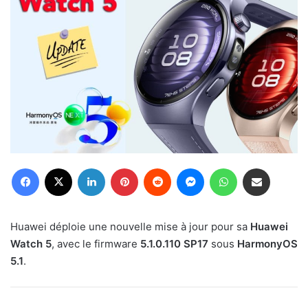
Facebook
X
Linkedin
Pinterest
Reddit
Messenger
WhatsApp
Partager par email
Huawei déploie une nouvelle mise à jour pour sa
Huawei
Watch 5
, avec le firmware
5.1.0.110 SP17
sous
HarmonyOS
5.1
.