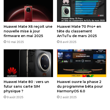
montre dispose d’assez d’espace de stockage, compte
tenu de la taille conséquente du firmware.
En cas de dysfonctionnements post-installation, un
Huawei Mate X6 reçoit une
Huawei Mate 70 Pro+ en
redémarrage automatique de la montre applique les
nouvelle mise à jour
tête du classement
modifications. Si des problèmes persistent, le support
firmware en mai 2025
AnTuTu de mars 2025
Huawei est accessible via l’application Huawei Health, par
10 mai 2025
8 avril 2025
téléphone ou en centre de service. Ces anomalies, bien
que rares, peuvent généralement être résolues
rapidement.
HarmonyOS 5.1
reste la base de cette mise à jour, sans
transition vers une version majeure comme
HarmonyOS
Huawei Mate 80 : vers un
Huawei ouvre la phase 2
6.0
. Cependant, des fonctionnalités telles que le support
futur sans carte SIM
du programme bêta pour
des clés de voiture intelligentes et des gestes améliorés,
physique ?
HarmonyOS 6.0
mentionnées dans des rapports antérieurs, enrichissent
9 août 2025
2 août 2025
l’expérience utilisateur.