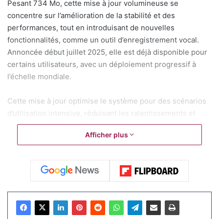
Pesant 734 Mo, cette mise à jour volumineuse se
concentre sur l’amélioration de la stabilité et des
performances, tout en introduisant de nouvelles
fonctionnalités, comme un outil d’enregistrement vocal.
Annoncée début juillet 2025, elle est déjà disponible pour
certains utilisateurs, avec un déploiement progressif à
l’échelle mondiale.
Cette mise à jour optimise le système pour des scénarios
d’utilisation intensive, réduisant les ralentissements et
améliorant la fiabilité. Selon
Huawei Central
, elle inclut des
Afficher plus
améliorations pour la synchronisation des contacts (jusqu’à
30 contacts fréquents) et des optimisations pour les
applications existantes, comme l’alarme. Une nouvelle
application de mémo vocal permet désormais d’enregistrer
des notes directement depuis la montre, renforçant son
utilité pour les tâches quotidiennes.