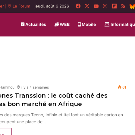
Facebook
X
YouTube
Instagram
Flipboa
RSS
ger
|
💬 Le Forum
jeudi, août 6 2026
Actualités
WEB
Mobile
Informatiq
 Hammou
il y a 4 semaines
61
es Transsion : le coût caché des
es bon marché en Afrique
 des marques Tecno, Infinix et Itel font un véritable carton en
 occupent une place de…
e »