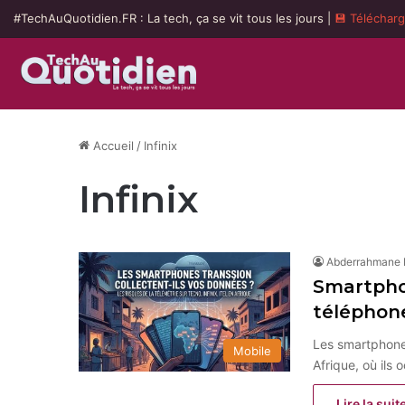
#TechAuQuotidien.FR : La tech, ça se vit tous les jours |
💾 Téléchar
Accueil
/
Infinix
Infinix
Abderrahmane
Smartphon
téléphon
Les smartphones
Mobile
Afrique, où ils
Lire la suit