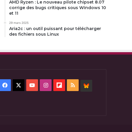
AMD Ryzen : Le nouveau pilote chipset 8.07
corrige des bugs critiques sous Windows 10
et 11
29 mars 2025
Aria2c : un outil puissant pour télécharger
des fichiers sous Linux
Facebook
X
YouTube
Instagram
Flipboard
RSS
BlueSky