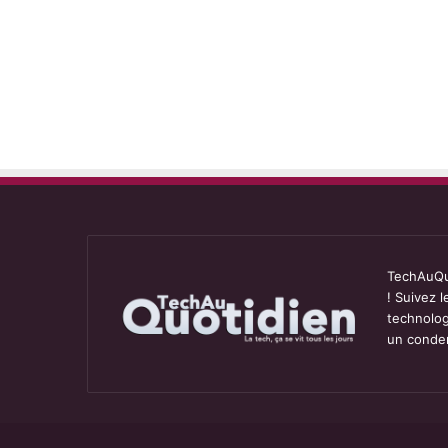
TechAuQuo
! Suivez 
technolog
un conden