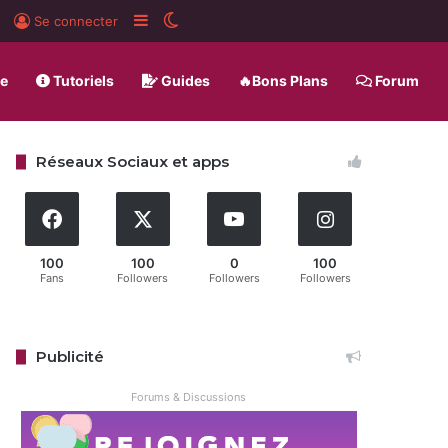
rd
BlueSky
Sidebar (barre latérale)
Switch skin
Se connecter
ue
Tutoriels
Guides
🔥Bons Plans
Forum
Réseaux Sociaux et apps
100
100
0
100
Fans
Followers
Followers
Followers
Publicité
Forums & Discussions