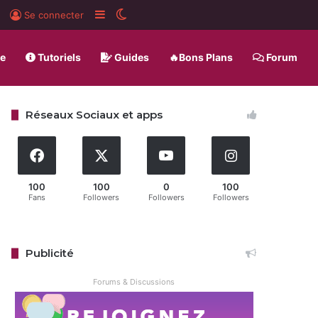
rd
BlueSky
Sidebar (barre latérale)
Switch skin
Se connecter
ue
Tutoriels
Guides
🔥Bons Plans
Forum
Réseaux Sociaux et apps
100
100
0
100
Fans
Followers
Followers
Followers
Publicité
Forums & Discussions