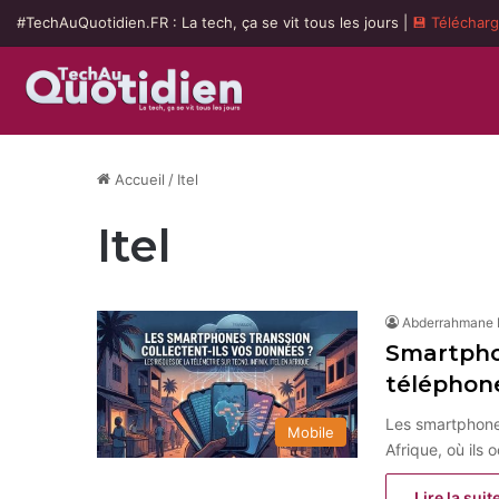
#TechAuQuotidien.FR : La tech, ça se vit tous les jours |
💾 Téléchar
Accueil
/
Itel
Itel
Abderrahmane
Smartphon
téléphon
Les smartphones
Mobile
Afrique, où ils
Lire la suit