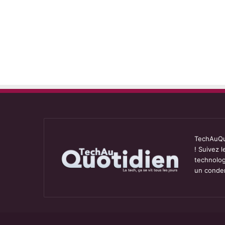
TechAuQuo
! Suivez 
technolog
un conden