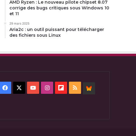
AMD Ryzen : Le nouveau pilote chipset 8.07
corrige des bugs critiques sous Windows 10
et 11
29 mars 2025
Aria2c : un outil puissant pour télécharger
des fichiers sous Linux
Facebook
X
YouTube
Instagram
Flipboard
RSS
BlueSky