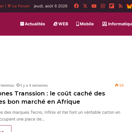
Facebook
X
YouTube
Instagram
Flipboa
RSS
ger
|
💬 Le Forum
jeudi, août 6 2026
Actualités
WEB
Mobile
Informatiq
 Hammou
il y a 4 semaines
59
es Transsion : le coût caché des
es bon marché en Afrique
 des marques Tecno, Infinix et Itel font un véritable carton en
 occupent une place de…
e »