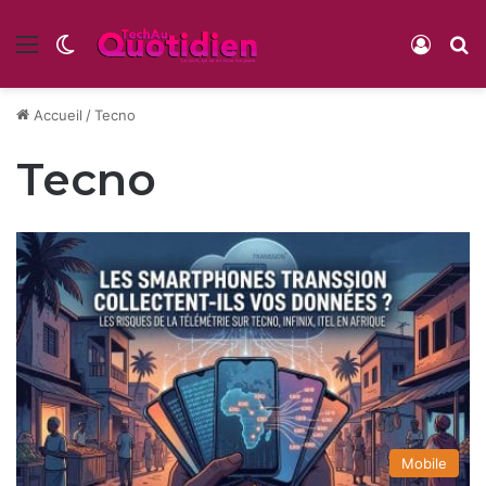
Menu
Switch skin
Conne
R
Accueil
/
Tecno
Tecno
Mobile