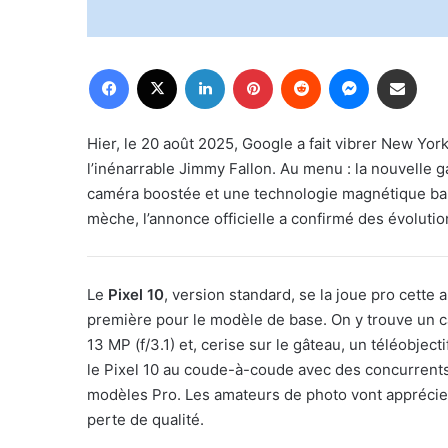
Facebook
X
Linkedin
Pinterest
Reddit
Messenger
Partager par email
Hier, le 20 août 2025, Google a fait vibrer New Y
l’inénarrable Jimmy Fallon. Au menu : la nouvelle
caméra boostée et une technologie magnétique b
mèche, l’annonce officielle a confirmé des évoluti
Le
Pixel 10
, version standard, se la joue pro cette a
première pour le modèle de base. On y trouve un ca
13 MP (f/3.1) et, cerise sur le gâteau, un téléobjec
le Pixel 10 au coude-à-coude avec des concurrents 
modèles Pro. Les amateurs de photo vont apprécier
perte de qualité.