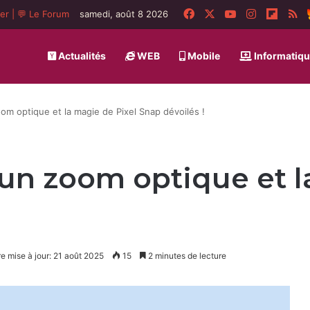
Facebook
X
YouTube
Instagram
Flipbo
R
ger
|
💬 Le Forum
samedi, août 8 2026
Actualités
WEB
Mobile
Informatiq
oom optique et la magie de Pixel Snap dévoilés !
: un zoom optique et 
e mise à jour: 21 août 2025
15
2 minutes de lecture