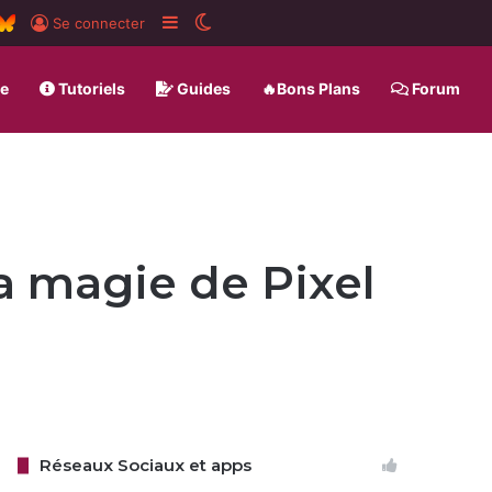
ard
SS
BlueSky
Sidebar (barre latérale)
Switch skin
Se connecter
ue
Tutoriels
Guides
🔥Bons Plans
Forum
la magie de Pixel
Réseaux Sociaux et apps