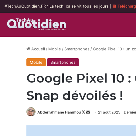
#TechAuQuotidien.FR : La tech, ça se vit tous les jours |
💾 Téléchar
Accueil
/
Mobile
/
Smartphones
/
Google Pixel 10 : un z
Mobile
Smartphones
Google Pixel 10 
Snap dévoilés !
Follow
Envoyer
Abderrahmane Hammou
21 août 2025
Dernièr
on
un
X
courriel