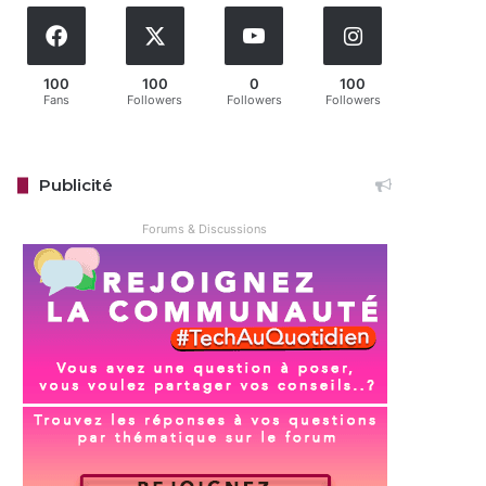
100
100
0
100
Fans
Followers
Followers
Followers
Publicité
Forums & Discussions