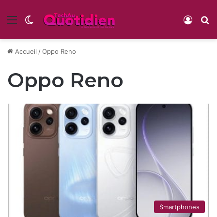
Menu
Switch skin
Conne
R
Accueil
/
Oppo Reno
Oppo Reno
Smartphones