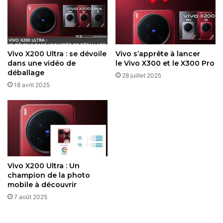
gamme (séries V, T, Y), c’est souvent deux mises à jour,
avec quelques exceptions récentes grimpant à trois. La
série V50, par exemple, a bénéficié d’un cycle étendu,
mais cela reste rare.
Vivo X200 Ultra : se dévoile
Vivo s’apprête à lancer
dans une vidéo de
le Vivo X300 et le X300 Pro
déballage
Articles similaires
28 juillet 2025
18 avril 2025
Vivo X300 et X300 Pro : une nouvelle
génération de flagships axés sur la
photo et l’endurance
14 octobre 2025
OriginOS 6 : Vivo mise sur une
interface simple et translucide pour
Vivo X200 Ultra : Un
champion de la photo
relancer son écosystème Android
mobile à découvrir
11 octobre 2025
7 août 2025