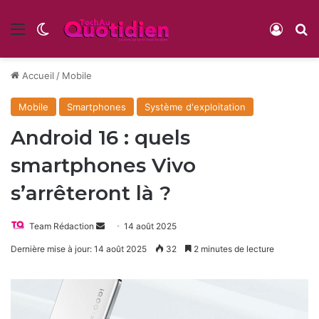
Menu
Switch skin
Conne
R
Accueil
/
Mobile
Mobile
Smartphones
Système d'exploitation
Android 16 : quels
smartphones Vivo
s’arrêteront là ?
Envoyer
Team Rédaction
14 août 2025
un
Dernière mise à jour: 14 août 2025
32
2 minutes de lecture
courriel