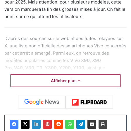
pour 2025. Mais attention, pour plusieurs modèles, cette
version marquera la fin des grosses mises à jour. On fait le
point sur ce qui attend les utilisateurs.
D’après des sources sur le web et des fuites relayées sur
X, une liste non officielle des smartphones Vivo concernés
par cet arrêt a émergé. Parmi eux, on retrouve des
modèles populaires comme les
Vivo X90
,
X90
Pro
,
V40
,
V30
,
T3
,
Y300
,
Y200
,
Y100
, ainsi que
des
iQOO 11
et
Z9
. Ces appareils recevront Android 16
Afficher plus
comme dernière mise à jour, mais continueront de
bénéficier de patchs de sécurité pendant un temps limité,
généralement un à deux ans selon les modèles.
La liste non officielle des modèles
concernés :