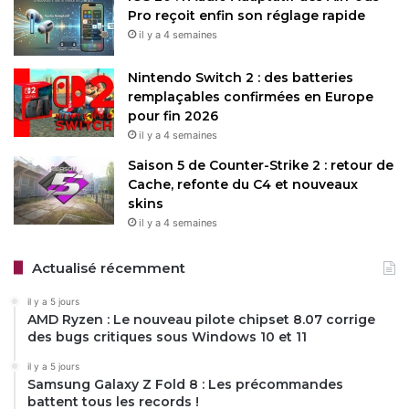
devront peut-être se tourner vers l’importation, mais cela
Pro reçoit enfin son réglage rapide
implique des limitations, comme l’absence des services
il y a 4 semaines
Google dans
Origin OS
.
Nintendo Switch 2 : des batteries
remplaçables confirmées en Europe
pour fin 2026
Restez connecté via Google News
il y a 4 semaines
Suivez-nous pour les dernières mises à jour et guides.
Saison 5 de Counter-Strike 2 : retour de
Cache, refonte du C4 et nouveaux
skins
il y a 4 semaines
Vivo
Actualisé récemment
il y a 5 jours
AMD Ryzen : Le nouveau pilote chipset 8.07 corrige
Copy URL
des bugs critiques sous Windows 10 et 11
il y a 5 jours
Samsung Galaxy Z Fold 8 : Les précommandes
battent tous les records !