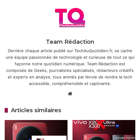
plusieurs coloris : un argenté éclatant, un rouge vibrant et
un noir sobre, confirmé par les teasers officiels de Vivo. La
version argentée pourrait être une édition spéciale
en
partenariat avec Rimowa
, la marque de bagages de luxe,
ajoutant une touche d’exclusivité au design.
Team Rédaction
Derrière chaque article publié sur TechAuQuotidien.fr, se cache
Articles similaires
une équipe passionnée de technologie et curieuse de tout ce qui
façonne notre quotidien numérique. Team Rédaction est
Vivo X300 et X300 Pro : une nouvelle
composée de Geeks, journalistes spécialisés, rédacteurs créatifs
génération de flagships axés sur la
et experts en analyse, tous animés par l’envie de rendre la tech
photo et l’endurance
accessible, compréhensible et captivante.
14 octobre 2025
Website
OriginOS 6 : Vivo mise sur une
Articles similaires
interface simple et translucide pour
relancer son écosystème Android
11 octobre 2025