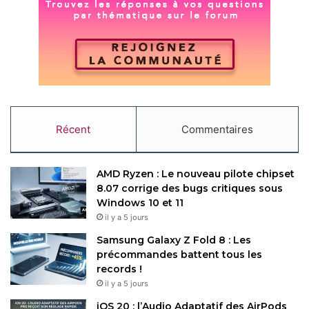
principal de 50 MP Sony LYT-818 (35 mm, f/1.6),
garantissant des images nettes même en basse lumière. À
cela s’ajoute un ultra-grand-angle de 50 MP Sony LYT-818
(14 mm), pour des prises de vue panoramiques et des
vidéos 4K en time-lapse. Enfin, son téléobjectif
périscopique de 200 MP Samsung HP9 (85 mm, f/2.7) a un
zoom optique de 3,7x, extensible jusqu’à 70x en
numérique pour capturer des détails à longue distance.
Récent
Commentaires
Le nouveau smartphone sera lancé
le 21 avril 2025
à 19h
(heure locale chinoise, soit 13h30 heure française),
AMD Ryzen : Le nouveau pilote chipset
8.07 corrige des bugs critiques sous
comme confirmé par plusieurs sources et observateurs.
Windows 10 et 11
En Chine, son prix devrait avoisiner les 79 990 ₹ (environ
il y a 5 jours
900 €) pour la version 16 Go/512 Go. Cependant, sa
Samsung Galaxy Z Fold 8 : Les
disponibilité mondiale reste floue. Je rappelle ici que le
précommandes battent tous les
X100 Ultra n’était pas sorti en Inde, et le X200 Ultra
records !
pourrait suivre le même chemin, restant exclusif à la Chine
il y a 5 jours
ou à quelques marchés. Les utilisateurs hors Chine
iOS 20 : l’Audio Adaptatif des AirPods