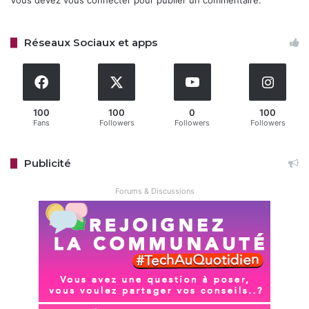
Vous devez
vous connecter
pour publier un commentaire.
et améliore le contraste. Les panneaux HVA offrent
également des angles de vision larges, jusqu’à 178 degrés,
Réseaux Sociaux et apps
pour une qualité constante quel que soit l’angle.
100
100
0
100
Fans
Followers
Followers
Followers
Publicité
Forums & Discussions
Les deux séries intègrent
Dolby Vision IQ
et
HDR10+
pour
un rendu HDR dynamique, adaptant l’image aux conditions
d’éclairage ambiant. Le C6K embarque un système