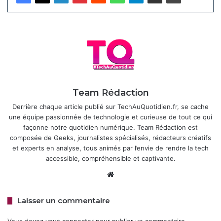
atout pour les joueurs PC.
Team Rédaction
Derrière chaque article publié sur TechAuQuotidien.fr, se cache
une équipe passionnée de technologie et curieuse de tout ce qui
façonne notre quotidien numérique. Team Rédaction est
composée de Geeks, journalistes spécialisés, rédacteurs créatifs
et experts en analyse, tous animés par l’envie de rendre la tech
Pour la série C7K, cette dernière va plus loin avec une
accessible, compréhensible et captivante.
luminosité maximale de 3000 nits et jusqu’à 2880 zones de
Website
gradation locale, garantissant des noirs profonds et des
couleurs éclatantes, même dans des scènes sombres ou
Laisser un commentaire
contrastées. Cette précision visuelle, renforcée par la
technologie
Halo Control System
, réduit les effets de halo