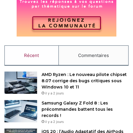
audio
Onkyo
avec
Dolby Atmos
, suffisant pour une
immersion correcte, tandis que le C7K s’appuie sur un
partenariat avec Bang & Olufsen, proposant jusqu’à 6.2.2
canaux pour un son tridimensionnel et personnalisable via
l’interface Beosonic. Ce système excelle pour les jeux
riches en ambiance sonore ou les séances cinéma.
Récent
Commentaires
AMD Ryzen : Le nouveau pilote chipset
8.07 corrige des bugs critiques sous
Windows 10 et 11
il y a 2 jours
Samsung Galaxy Z Fold 8 : Les
précommandes battent tous les
records !
il y a 2 jours
En ce qui concerne le système d’exploitation,
Google
iOS 20 : l’Audio Adaptatif des AirPods