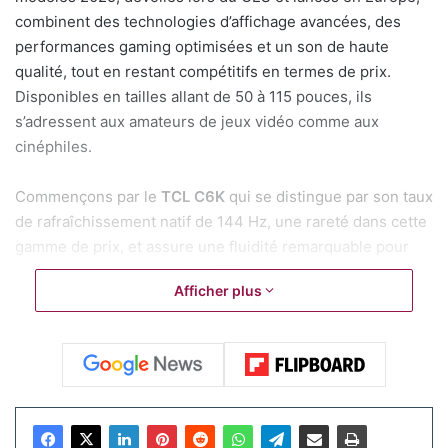
combinent des technologies d’affichage avancées, des
performances gaming optimisées et un son de haute
qualité, tout en restant compétitifs en termes de prix.
Disponibles en tailles allant de 50 à 115 pouces, ils
s’adressent aux amateurs de jeux vidéo comme aux
cinéphiles.
Commençons par le
TCL C6K
qui se distingue par son taux
de rafraîchissement natif de 144 Hz, une rareté dans cette
gamme de prix, et assure une fluidité remarquable pour
les jeux rapides comme les FPS ou les titres compétitifs.
Afficher plus
Compatible HDMI 2.1, il prend en charge l’ALLM (
Auto Low
Latency Mode
) pour réduire la latence et
AMD FreeSync
Premium Pro
pour éliminer les déchirures d’image.
Le
mode Game Master 2.0
optimise automatiquement les
réglages, et permet une réactivité idéale sans intervention
manuelle. Selon TCL, le Game Accelerator peut même
pousser jusqu’à 288 Hz à des résolutions réduites, un