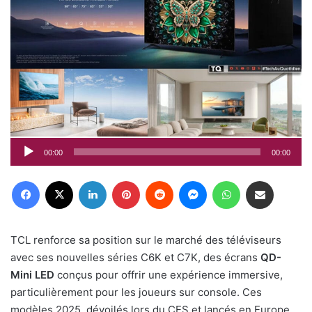
00:00
00:00
Facebook
X
Linkedin
Pinterest
Reddit
Messenger
WhatsApp
Partager par email
TCL renforce sa position sur le marché des téléviseurs
avec ses nouvelles séries C6K et C7K, des écrans
QD-
Mini LED
conçus pour offrir une expérience immersive,
particulièrement pour les joueurs sur console. Ces
modèles 2025, dévoilés lors du CES et lancés en Europe,