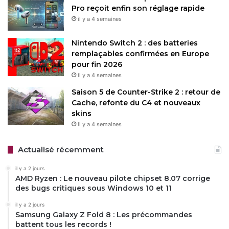
TV
(Android 12) motorise les deux séries. Et les deux
Pro reçoit enfin son réglage rapide
proposent un accès simplifié à des plateformes
il y a 4 semaines
comme
Netflix
,
Disney+
ou
YouTube
, avec une intégration
de l’assistant vocal Gemini pour des commandes
Nintendo Switch 2 : des batteries
naturelles. La transition entre le gaming et le streaming est
remplaçables confirmées en Europe
pour fin 2026
quasiment fluide, et la synchronisation des paramètres via
il y a 4 semaines
un compte Google améliore l’expérience multi-appareils.
Les téléviseurs supportent également
AirPlay
Saison 5 de Counter-Strike 2 : retour de
Cache, refonte du C4 et nouveaux
2
et
Miracast
pour une connectivité sans fil.
skins
il y a 4 semaines
Disponibles dès mars 2025, les prix de la série C6K
débutent à environ 699 € pour le modèle 50 pouces,
Actualisé récemment
tandis que la C7K commence à 799 € pour la même taille,
avec des tarifs grimpant à 13 999 € pour le gigantesque
il y a 2 jours
AMD Ryzen : Le nouveau pilote chipset 8.07 corrige
115 pouces.
des bugs critiques sous Windows 10 et 11
il y a 2 jours
Avec leurs taux de rafraîchissement élevés, leurs
Samsung Galaxy Z Fold 8 : Les précommandes
technologies HDR avancées et leur compatibilité gaming
battent tous les records !