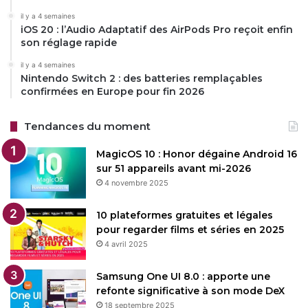
(VRR, ALLM, FreeSync), les TCL C6K et C7K s’imposent
il y a 4 semaines
comme des options solides pour les joueurs sur console
iOS 20 : l’Audio Adaptatif des AirPods Pro reçoit enfin
ou PC. Leur qualité d’image et leur son immersif en font
son réglage rapide
également des téléviseurs polyvalents pour le
il y a 4 semaines
divertissement général. Bien que des tests approfondis
Nintendo Switch 2 : des batteries remplaçables
soient nécessaires pour confirmer leurs performances
confirmées en Europe pour fin 2026
réelles, ces modèles promettent un excellent rapport
qualité-prix pour 2025.
Tendances du moment
MagicOS 10 : Honor dégaine Android 16
sur 51 appareils avant mi-2026
Restez connecté via Google News
4 novembre 2025
Suivez-nous pour les dernières mises à jour et guides.
10 plateformes gratuites et légales
pour regarder films et séries en 2025
4 avril 2025
Samsung One UI 8.0 : apporte une
TCL
refonte significative à son mode DeX
18 septembre 2025