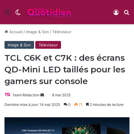
Menu
Switch skin
Conne
R
Accueil
/
Image & Son
/
Téléviseur
Image & Son
Téléviseur
TCL C6K et C7K : des écrans
QD-Mini LED taillés pour les
gamers sur console
Envoyer
Team Rédaction
8 mai 2025
un
Dernière mise à jour: 14 mai 2025
0
71
2 minutes de lecture
courriel
Le
au