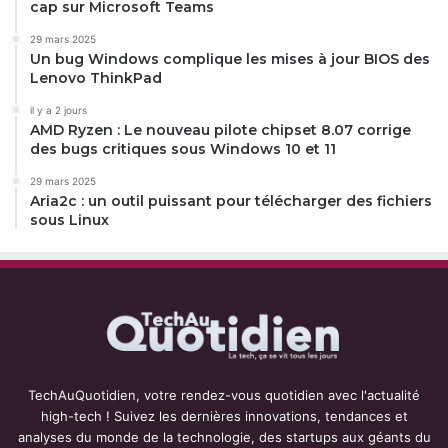
cap sur Microsoft Teams
29 mars 2025
Un bug Windows complique les mises à jour BIOS des
Lenovo ThinkPad
il y a 2 jours
AMD Ryzen : Le nouveau pilote chipset 8.07 corrige
des bugs critiques sous Windows 10 et 11
29 mars 2025
Aria2c : un outil puissant pour télécharger des fichiers
sous Linux
TechAuQuotidien, votre rendez-vous quotidien avec l'actualité
high-tech ! Suivez les dernières innovations, tendances et
analyses du monde de la technologie, des startups aux géants du