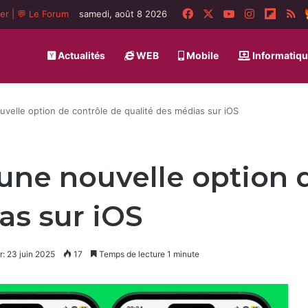
Facebook
X
YouTube
Instagram
Flipbo
R
ger
|
💬 Le Forum
samedi, août 8 2026
Actualités
WEB
Mobile
Informatiq
velle option de contrôle de qualité des médias sur iOS
ne nouvelle option d
as sur iOS
r: 23 juin 2025
17
Temps de lecture 1 minute