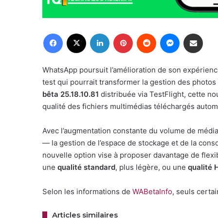
Facebook
X
Linkedin
Pinterest
Reddit
Messenger
Partager par email
WhatsApp poursuit l’amélioration de son expérience
test qui pourrait transformer la gestion des photos 
bêta 25.18.10.81
distribuée via TestFlight, cette no
qualité des fichiers multimédias téléchargés autom
Avec l’augmentation constante du volume de méd
— la gestion de l’espace de stockage et de la co
nouvelle option vise à proposer davantage de flexibi
une
qualité standard
, plus légère, ou une
qualité 
Selon les informations de
WABetaInfo
, seuls certa
Articles similaires