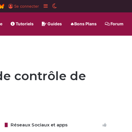
ard
SS
BlueSky
Sidebar (barre latérale)
Switch skin
Se connecter
ue
Tutoriels
Guides
🔥Bons Plans
Forum
e contrôle de
Réseaux Sociaux et apps