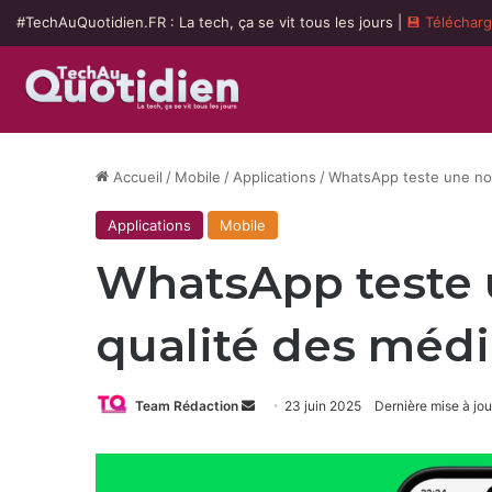
#TechAuQuotidien.FR : La tech, ça se vit tous les jours |
💾 Téléchar
Accueil
/
Mobile
/
Applications
/
WhatsApp teste une nou
Applications
Mobile
WhatsApp teste u
qualité des médi
Envoyer
Team Rédaction
23 juin 2025
Dernière mise à jou
un
courriel