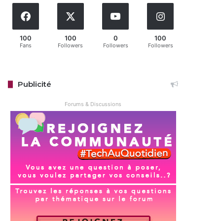
100
100
0
100
Fans
Followers
Followers
Followers
Publicité
Forums & Discussions